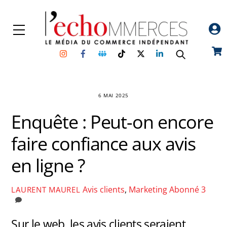
Skip
to
Menu
content
Instagram
Facebook
Groupe
TikTok
Twitter
Linkedin
Car
Facebook
6 MAI 2025
Enquête : Peut-on encore
faire confiance aux avis
en ligne ?
Avis clients
,
Marketing
Abonné
3
LAURENT MAUREL
Sur le web, les avis clients seraient