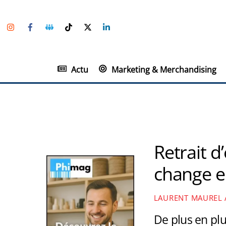
Skip
Instagram
Facebook
Groupe
TikTok
Twitter
Linkedin
to
Facebook
content
Actu
Marketing & Merchandising
Retrait d
change e
LAURENT MAUREL
De plus en pl