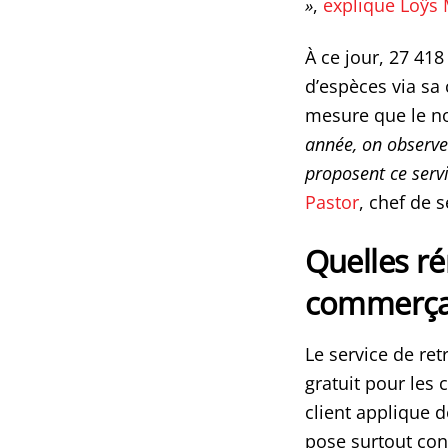
»
,
explique Loÿs 
À ce jour, 27 41
d’espèces via sa 
mesure que le no
année, on observ
proposent ce servi
Pastor
, chef de 
Quelles r
commerça
Le service de re
gratuit pour les 
client applique d
pose surtout co