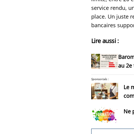
service rendu, u
place. Un juste r
bancaires suppor
Lire aussi :
Barom
au 2e 
Sponsorisés :
Le m
com
Ne p