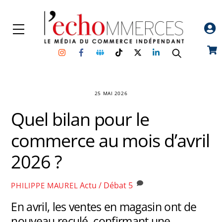
Skip
to
Menu
content
Instagram
Facebook
Groupe
TikTok
Twitter
Linkedin
Car
Facebook
25 MAI 2026
Quel bilan pour le
commerce au mois d’avril
2026 ?
Actu / Débat
5
PHILIPPE MAUREL
En avril, les ventes en magasin ont de
nouveau reculé, confirmant une