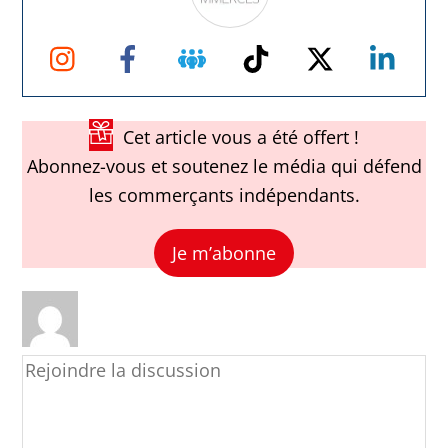
Instagram
Facebook
Groupe
TikTok
Twitter
Link
Facebook
Cet article vous a été offert !
Abonnez-vous et soutenez le média qui défend
les commerçants indépendants.
Je m’abonne