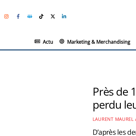
Skip
Instagram
Facebook
Groupe
TikTok
Twitter
Linkedin
to
Facebook
content
Actu
Marketing & Merchandising
Près de 
perdu le
LAURENT MAUREL
D’après les de