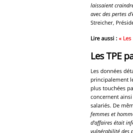
laissaient craindr
avec des pertes d’
Streicher, Présid
Lire aussi :
« Les
Les TPE p
Les données déta
principalement le
plus touchées pa
concernent ainsi 
salariés. De mê
femmes et hommes) 
d’affaires était i
vulnérabilité des p