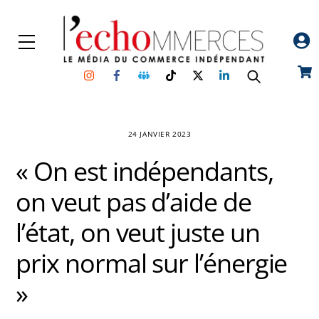
Skip
to
Menu
content
Instagram
Facebook
Groupe
TikTok
Twitter
Linkedin
Car
Facebook
24 JANVIER 2023
« On est indépendants,
on veut pas d’aide de
l’état, on veut juste un
prix normal sur l’énergie
»