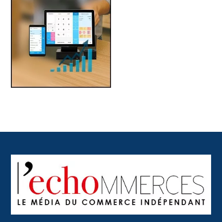
Back
To
Top