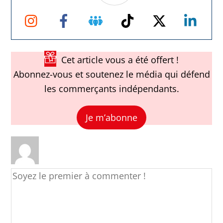
Instagram
Facebook
Groupe
TikTok
Twitter
Link
Facebook
Cet article vous a été offert !
Abonnez-vous et soutenez le média qui défend
les commerçants indépendants.
Je m’abonne