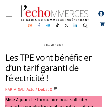
Skip
to
Menu
content
Instagram
Facebook
Groupe
TikTok
Twitter
Linkedin
Car
Facebook
9 JANVIER 2023
Les TPE vont bénéficier
d’un tarif garanti de
l’électricité !
Actu / Débat
0
KARIM SALI
Mise à jour :
Le formulaire pour solliciter
l’amortisseur électricité et le tarif garanti de