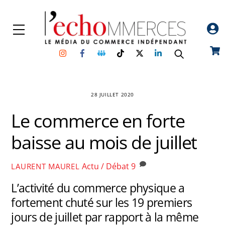
Skip
to
Menu
content
Instagram
Facebook
Groupe
TikTok
Twitter
Linkedin
Car
Facebook
28 JUILLET 2020
Le commerce en forte
baisse au mois de juillet
Actu / Débat
9
LAURENT MAUREL
L’activité du commerce physique a
fortement chuté sur les 19 premiers
jours de juillet par rapport à la même