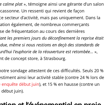
le calme plat
», témoigne ainsi une gérante d’un salon
rcassonne. Un ressenti qui revient de façon
ce secteur d’activité, mais pas uniquement. Dans la
ration également, de nombreux commerçants
sse de fréquentation au cours des dernières
ant les premiers jours du déconfinement la reprise était
ndue, même si nous restions en deçà des standards de
urd’hui l’euphorie de la réouverture est retombée…
»,
nt de concept store, à Strasbourg.
notre sondage attestent de ces difficultés. Seuls 20 %
timent ainsi leur activité stable (contre 24 % lors de
 enquête début juin
), et 15 % en hausse (contre un
 début juin).
ation et l’événementiel en proie