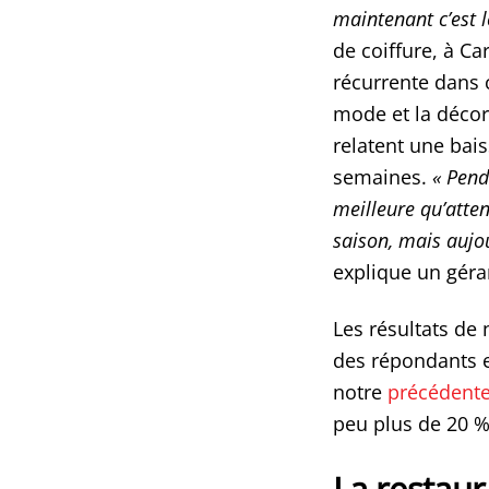
maintenant c’est 
de coiffure, à Ca
récurrente dans 
mode et la déco
relatent une bai
semaines.
«
Pend
meilleure qu’atte
saison, mais aujo
explique un géra
Les résultats de 
des répondants es
notre
précédente
peu plus de 20 %
La restaur