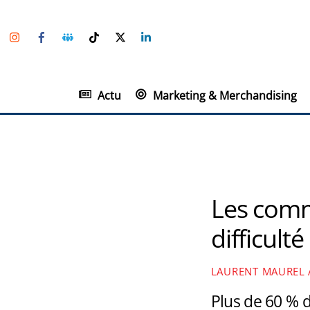
Skip
Instagram
Facebook
Groupe
TikTok
Twitter
Linkedin
to
Facebook
content
Actu
Marketing & Merchandising
Les comm
difficult
LAURENT MAUREL
Plus de 60 % 