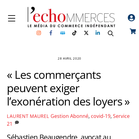
Skip
to
Menu
content
Instagram
Facebook
Groupe
TikTok
Twitter
Linkedin
Car
Facebook
28 AVRIL 2020
« Les commerçants
peuvent exiger
l’exonération des loyers »
Gestion
Abonné
,
covid-19
,
Service
LAURENT MAUREL
21
Sébastien Beaugendre, avocat au