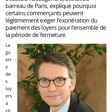
barreau de Paris, explique pourquoi
certains commerçants peuvent
légitimement exiger l’exonération du
paiement des loyers pour l’ensemble de
la période de fermeture.
La
gu
err
e
de
s
loy
ers
a
co