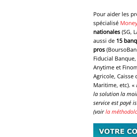
Pour aider les p
spécialisé
Money
nationales
(SG, L
aussi de
15 banqu
pros
(BoursoBank
Fiducial Banque,
Anytime et Finom)
Agricole, Caisse
Maritime, etc). «
la solution la moi
service est payé i
(voir
la méthodolo