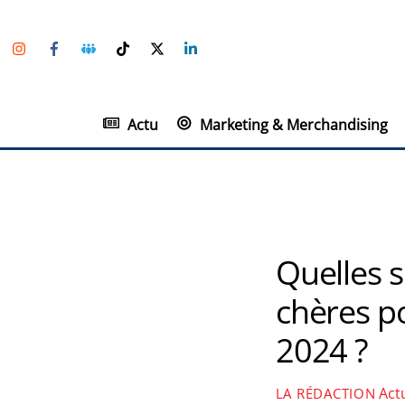
Skip
Instagram
Facebook
Groupe
TikTok
Twitter
Linkedin
to
Facebook
content
Actu
Marketing & Merchandising
Quelles 
chères p
2024 ?
Act
LA RÉDACTION