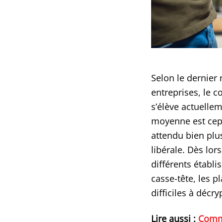
Selon le dernier
entreprises, le 
s’élève actuelle
moyenne est cepe
attendu bien plu
libérale. Dès lor
différents établ
casse-tête, les p
difficiles à décry
Lire aussi :
Comme