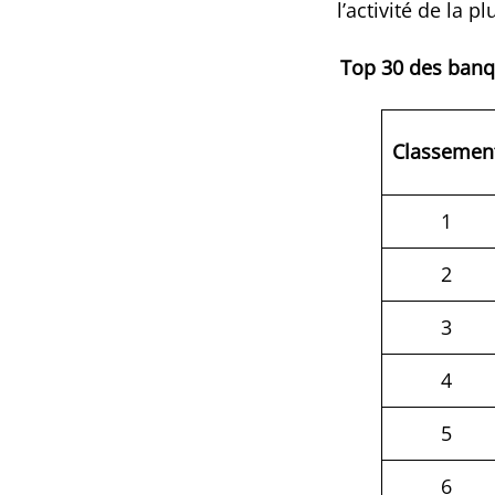
l’activité de la 
Top 30 des banq
Classemen
1
2
3
4
5
6