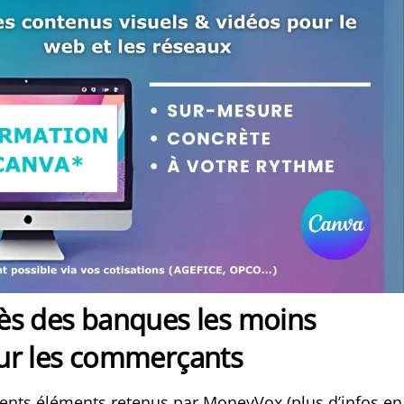
ès des banques les moins
ur les commerçants
érents éléments retenus par MoneyVox (plus d’infos en