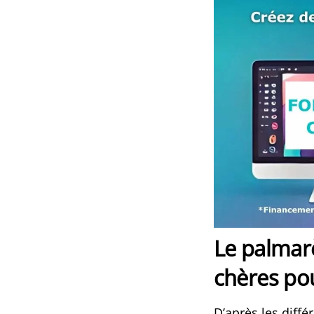
Le palmar
chères po
D’après les diff