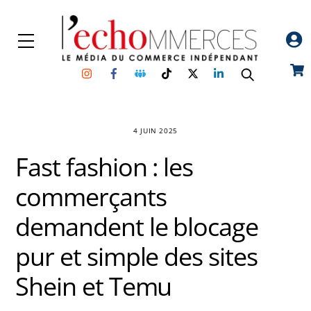
Skip
to
Menu
content
Instagram
Facebook
Groupe
TikTok
Twitter
Linkedin
Car
Facebook
4 JUIN 2025
Fast fashion : les
commerçants
demandent le blocage
pur et simple des sites
Shein et Temu