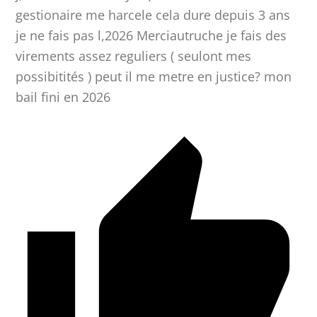
gestionaire me harcele cela dure depuis 3 ans
je ne fais pas l,2026 Merciautruche je fais des
virements assez reguliers ( seulont mes
possibitités ) peut il me metre en justice? mon
bail fini en 2026