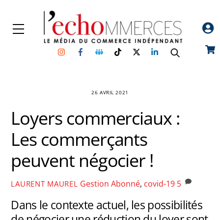
Skip
to
Menu
content
Instagram
Facebook
Groupe
TikTok
Twitter
Linkedin
Car
Facebook
26 AVRIL 2021
Loyers commerciaux :
Les commerçants
peuvent négocier !
Gestion
Abonné
,
covid-19
5
LAURENT MAUREL
Dans le contexte actuel, les possibilités
de négocier une réduction du loyer sont