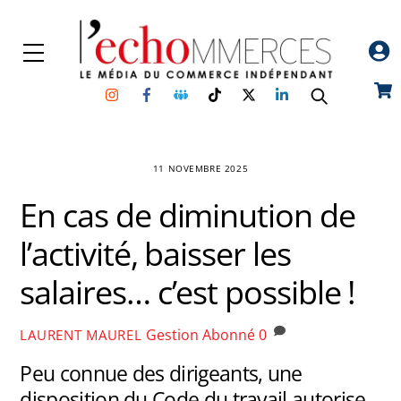
Skip
to
Menu
content
Instagram
Facebook
Groupe
TikTok
Twitter
Linkedin
Car
Facebook
11 NOVEMBRE 2025
En cas de diminution de
l’activité, baisser les
salaires… c’est possible !
Gestion
Abonné
0
LAURENT MAUREL
Peu connue des dirigeants, une
disposition du Code du travail autorise,