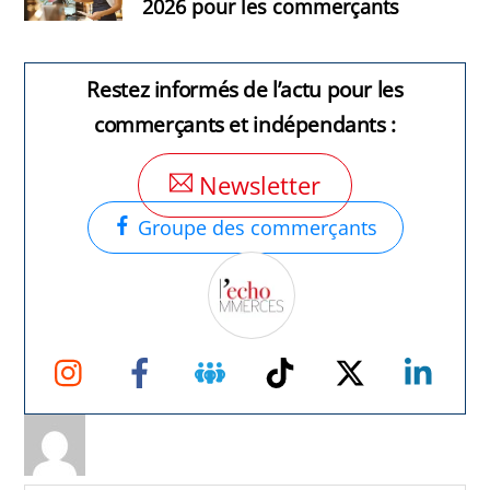
2026 pour les commerçants
Restez informés de l’actu pour les
commerçants et indépendants :
Newsletter
Groupe des commerçants
Instagram
Facebook
Groupe
TikTok
Twitter
Link
Facebook