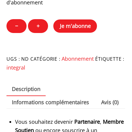
d'abonnement
quantité
−
+
Je m'abonne
de
Abonnement
intégral
l'echommerces
Abonnement
UGS :
ND
CATÉGORIE :
ÉTIQUETTE :
découverte
integral
Description
Informations complémentaires
Avis (0)
Vous souhaitez devenir
Partenaire
,
Membre
Soutien
ou encore souscrire à un