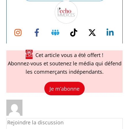
Instagram
Facebook
Groupe
TikTok
Twitter
Link
Facebook
Cet article vous a été offert !
Abonnez-vous et soutenez le média qui défend
les commerçants indépendants.
Je m’abonne