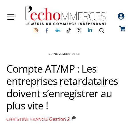
Skip
to
Menu
content
Instagram
Facebook
Groupe
TikTok
Twitter
Linkedin
Car
Facebook
22 NOVEMBRE 2023
Compte AT/MP : Les
entreprises retardataires
doivent s’enregistrer au
plus vite !
Gestion
2
CHRISTINE FRANCO