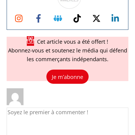
Instagram
Facebook
Groupe
TikTok
Twitter
Link
Facebook
Cet article vous a été offert !
Abonnez-vous et soutenez le média qui défend
les commerçants indépendants.
Je m’abonne