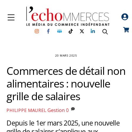
Skip
to
Menu
content
Instagram
Facebook
Groupe
TikTok
Twitter
Linkedin
Car
Facebook
20 MARS 2025
Commerces de détail non
alimentaires : nouvelle
grille de salaires
Gestion
0
PHILIPPE MAUREL
Depuis le 1er mars 2025, une nouvelle
grille de salaires s’applique aux