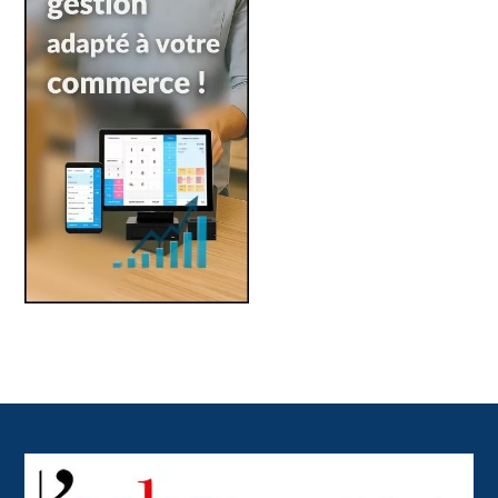
Back
To