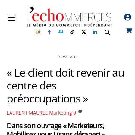
Skip
to
Menu
content
Instagram
Facebook
Groupe
TikTok
Twitter
Linkedin
Car
Facebook
20 MAI 2019
« Le client doit revenir au
centre des
préoccupations »
Marketing
0
LAURENT MAUREL
Dans son ouvrage « Marketeurs,
Mobilisez-vous ! (sans déraper) »,