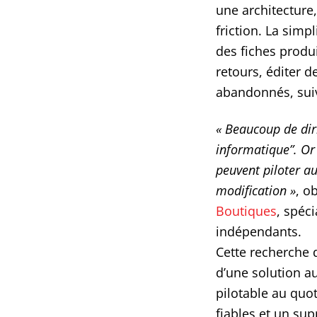
une architecture
friction. La simp
des fiches produit
retours, éditer d
abandonnés, sui
« Beaucoup de dir
informatique”. Or c
peuvent piloter a
modification »
, o
Boutiques
, spéc
indépendants.
Cette recherche d
d’une solution au
pilotable au quot
fiables et un su