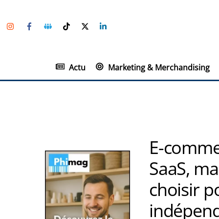
Skip
Instagram
Facebook
Groupe
TikTok
Twitter
Linkedin
to
Facebook
content
Actu
Marketing & Merchandising
E-commer
SaaS, ma
choisir 
indépend