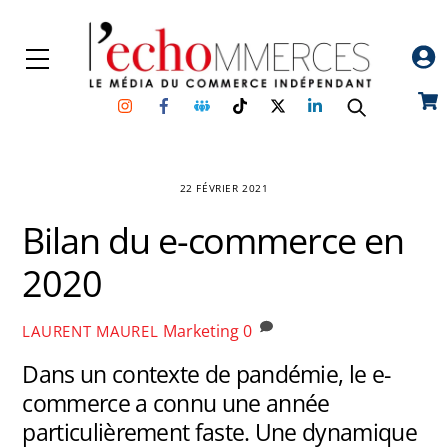
Skip
to
Menu
content
Instagram
Facebook
Groupe
TikTok
Twitter
Linkedin
Car
Facebook
22 FÉVRIER 2021
Bilan du e-commerce en
2020
Marketing
0
LAURENT MAUREL
Dans un contexte de pandémie, le e-
commerce a connu une année
particulièrement faste. Une dynamique