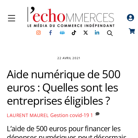
Skip
to
Menu
content
Instagram
Facebook
Groupe
TikTok
Twitter
Linkedin
Car
Facebook
22 AVRIL 2021
Aide numérique de 500
euros : Quelles sont les
entreprises éligibles ?
Gestion
covid-19
1
LAURENT MAUREL
L’aide de 500 euros pour financer les
dépenses numériques peut désormais