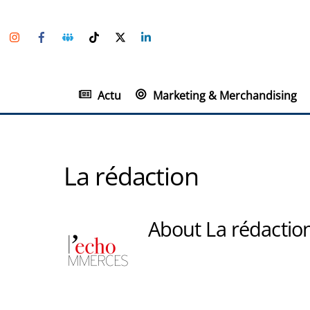
Skip
Instagram
Facebook
Groupe
TikTok
Twitter
Linkedin
to
Facebook
content
Actu
Marketing & Merchandising
La rédaction
About
La rédactio