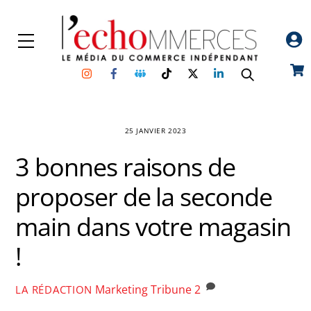
Skip
to
Menu
content
Instagram
Facebook
Groupe
TikTok
Twitter
Linkedin
Car
Facebook
25 JANVIER 2023
3 bonnes raisons de
proposer de la seconde
main dans votre magasin
!
Marketing
Tribune
2
LA RÉDACTION