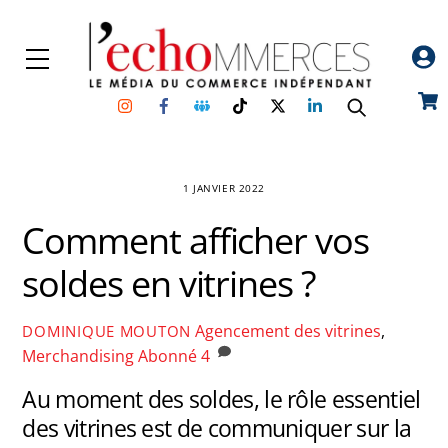
Skip
to
Menu
content
Instagram
Facebook
Groupe
TikTok
Twitter
Linkedin
Car
Facebook
1 JANVIER 2022
Comment afficher vos
soldes en vitrines ?
Agencement des vitrines
,
DOMINIQUE MOUTON
Merchandising
Abonné
4
Au moment des soldes, le rôle essentiel
des vitrines est de communiquer sur la