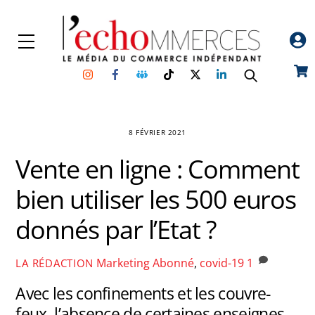
Skip
to
Menu
content
Instagram
Facebook
Groupe
TikTok
Twitter
Linkedin
Car
Facebook
8 FÉVRIER 2021
Vente en ligne : Comment
bien utiliser les 500 euros
donnés par l’Etat ?
Marketing
Abonné
,
covid-19
1
LA RÉDACTION
Avec les confinements et les couvre-
feux, l’absence de certaines enseignes