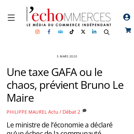
Skip
to
Menu
content
Instagram
Facebook
Groupe
TikTok
Twitter
Linkedin
Car
Facebook
5 MARS 2020
Une taxe GAFA ou le
chaos, prévient Bruno Le
Maire
Actu / Débat
2
PHILIPPE MAUREL
Le ministre de l’économie a déclaré
qu’un échec de la communauté