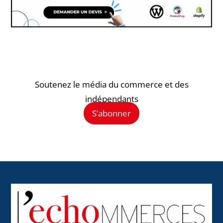
Soutenez le média du commerce et des
indépendants
S’abonner
Back
To
Top