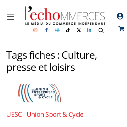
Skip
to
Menu
content
Instagram
Facebook
Groupe
TikTok
Twitter
Linkedin
Car
Facebook
Tags fiches :
Culture,
presse et loisirs
UESC - Union Sport & Cycle