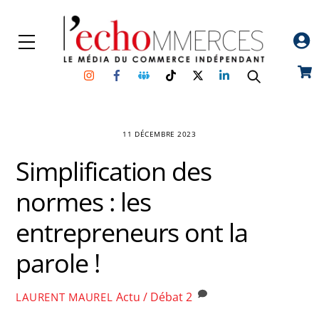
Skip
to
Menu
content
Instagram
Facebook
Groupe
TikTok
Twitter
Linkedin
Car
Facebook
11 DÉCEMBRE 2023
Simplification des
normes : les
entrepreneurs ont la
parole !
Actu / Débat
2
LAURENT MAUREL