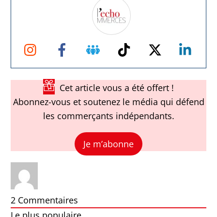
Instagram
Facebook
Groupe
TikTok
Twitter
Link
Facebook
Cet article vous a été offert !
Abonnez-vous et soutenez le média qui défend
les commerçants indépendants.
Je m’abonne
2
Commentaires
Le plus populaire