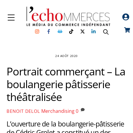
Skip
to
Menu
content
Instagram
Facebook
Groupe
TikTok
Twitter
Linkedin
Car
Facebook
24 AOÛT 2020
Portrait commerçant – La
boulangerie pâtisserie
théâtralisée
Merchandising
0
BENOIT DELOL
L’ouverture de la boulangerie-pâtisserie
de Cédric Grolet a constitué un des