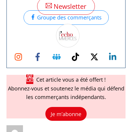
Newsletter
Groupe des commerçants
Instagram
Facebook
Groupe
TikTok
Twitter
Link
Facebook
Cet article vous a été offert !
Abonnez-vous et soutenez le média qui défend
les commerçants indépendants.
Je m’abonne