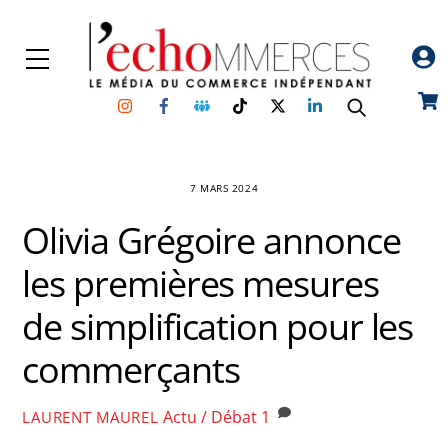
Skip
to
Menu
content
Instagram
Facebook
Groupe
TikTok
Twitter
Linkedin
Car
Facebook
7 MARS 2024
Olivia Grégoire annonce
les premières mesures
de simplification pour les
commerçants
Actu / Débat
1
LAURENT MAUREL