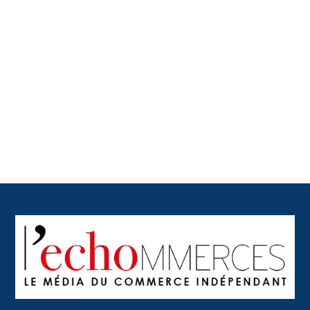
Back
To
Top