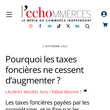
Skip
to
Menu
content
Instagram
Facebook
Groupe
TikTok
Twitter
Linkedin
Car
Facebook
2 SEPTEMBRE 2022
Pourquoi les taxes
foncières ne cessent
d’augmenter ?
Actu / Débat
Abonné
1
LAURENT MAUREL
Les taxes foncières payées par les
propriétaires, et in fine par les