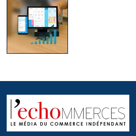
Back
To
Top