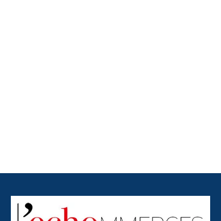
Back
To