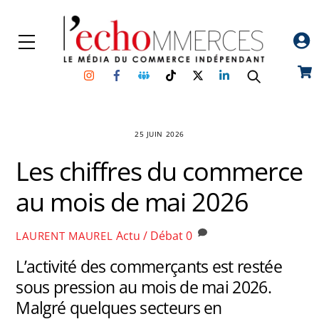
Skip
to
Menu
content
Instagram
Facebook
Groupe
TikTok
Twitter
Linkedin
Car
Facebook
25 JUIN 2026
Les chiffres du commerce
au mois de mai 2026
Actu / Débat
0
LAURENT MAUREL
L’activité des commerçants est restée
sous pression au mois de mai 2026.
Malgré quelques secteurs en