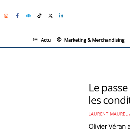
Skip
Instagram
Facebook
Groupe
TikTok
Twitter
Linkedin
to
Facebook
content
Actu
Marketing & Merchandising
Le passe 
les condi
LAURENT MAUREL
Olivier Véran 