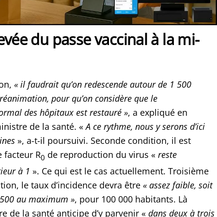
evée du passe vaccinal à la mi-
ion,
« il faudrait qu’on redescende autour de 1 500
 réanimation, pour qu’on considère que le
rmal des hôpitaux est restauré »
, a expliqué en
inistre de la santé. «
A ce rythme, nous y serons d’ici
ines
», a-t-il poursuivi. Seconde condition, il est
 facteur R
de reproduction du virus «
reste
0
ieur à 1
». Ce qui est le cas actuellement. Troisième
tion, le taux d’incidence devra être
« assez faible, soit
u 500 au maximum »
, pour 100 000 habitants. Là
re de la santé anticipe d’y parvenir «
dans deux à trois