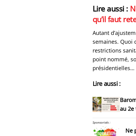
Lire aussi :
N
qu’il faut ret
Autant d’ajusteme
semaines. Quoi qu
restrictions sani
point nommé, soi
présidentielles…
Lire aussi :
Barom
au 2e 
Sponsorisés :
Ne p