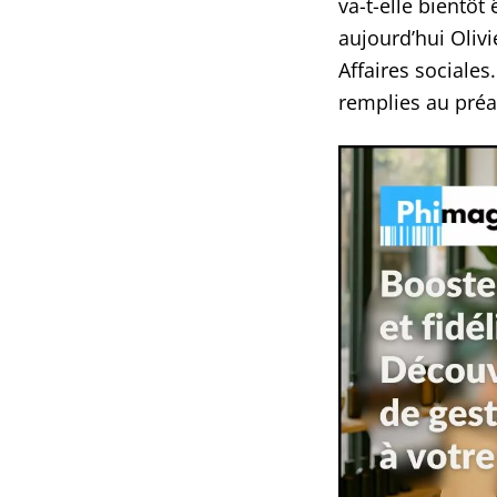
va-t-elle bientôt 
aujourd’hui Oliv
Affaires sociales
remplies au préa