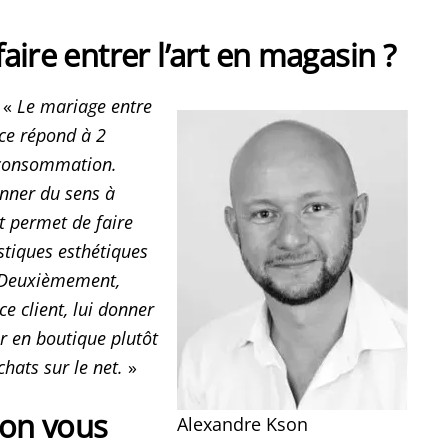
aire entrer l’art en magasin ?
«
Le mariage entre
rce répond à 2
 consommation.
nner du sens à
rt permet de faire
stiques esthétiques
. Deuxièmement,
ce client, lui donner
r en boutique plutôt
chats sur le net.
»
elon vous
Alexandre Kson