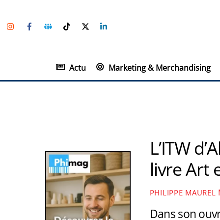
Skip
Instagram
Facebook
Groupe
TikTok
Twitter
Linkedin
to
Facebook
content
Actu
Marketing & Merchandising
L’ITW d’
livre Ar
PHILIPPE MAUREL
Dans son ouvr