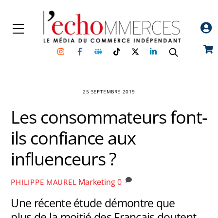
Skip
to
Menu
content
Instagram
Facebook
Groupe
TikTok
Twitter
Linkedin
Car
Facebook
25 SEPTEMBRE 2019
Les consommateurs font-
ils confiance aux
influenceurs ?
Marketing
0
PHILIPPE MAUREL
Une récente étude démontre que
plus de la moitié des Français doutent