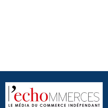
Back
To
Top