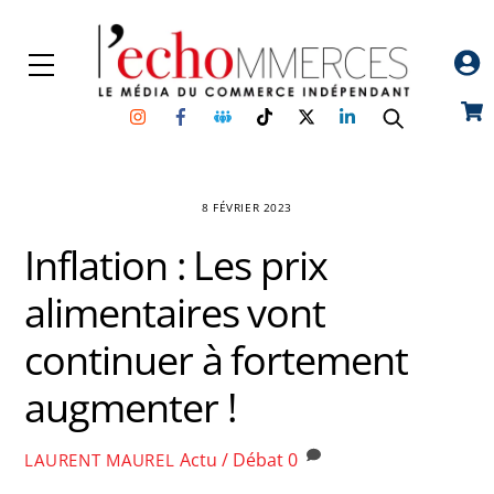
Skip
to
Menu
content
Instagram
Facebook
Groupe
TikTok
Twitter
Linkedin
Car
Facebook
8 FÉVRIER 2023
Inflation : Les prix
alimentaires vont
continuer à fortement
augmenter !
Actu / Débat
0
LAURENT MAUREL