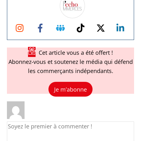
Instagram
Facebook
Groupe
TikTok
Twitter
Link
Facebook
Cet article vous a été offert !
Abonnez-vous et soutenez le média qui défend
les commerçants indépendants.
Je m’abonne