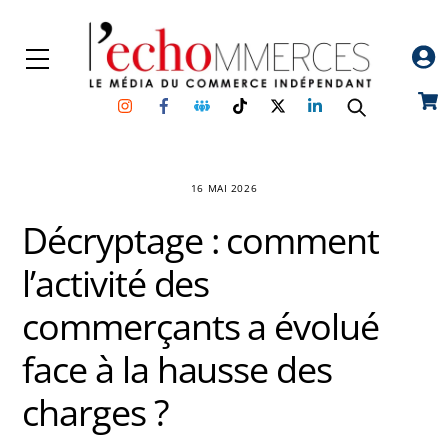
Skip
to
Menu
content
Instagram
Facebook
Groupe
TikTok
Twitter
Linkedin
Car
Facebook
16 MAI 2026
Décryptage : comment
l’activité des
commerçants a évolué
face à la hausse des
charges ?