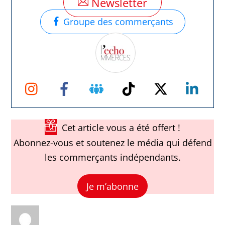
Newsletter
Groupe des commerçants
Instagram
Facebook
Groupe
TikTok
Twitter
Link
Facebook
Cet article vous a été offert !
Abonnez-vous et soutenez le média qui défend
les commerçants indépendants.
Je m’abonne