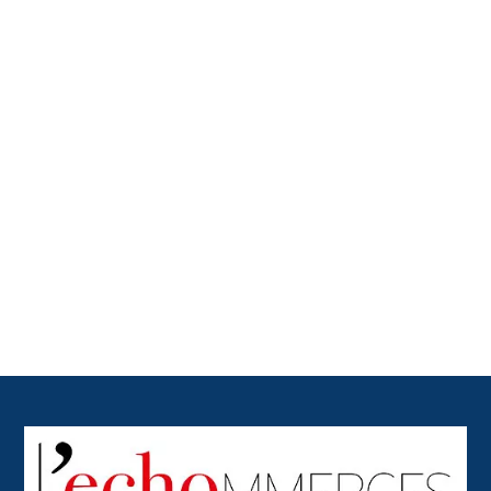
Back
To