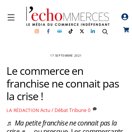
Skip
to
Menu
content
Instagram
Facebook
Groupe
TikTok
Twitter
Linkedin
Car
Facebook
17 SEPTEMBRE 2021
Le commerce en
franchise ne connait pas
la crise !
Actu / Débat
Tribune
0
LA RÉDACTION
♬ Ma petite franchise ne connait pas la
crise ♬
… ou presque. Les commerçants