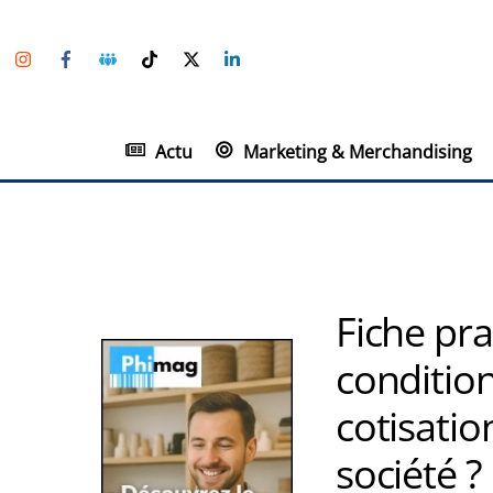
Skip
Instagram
Facebook
Groupe
TikTok
Twitter
Linkedin
to
Facebook
content
Actu
Marketing & Merchandising
Fiche pra
condition
cotisatio
société ?