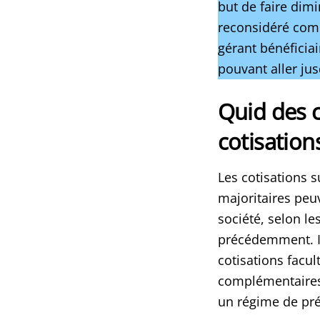
but de faire dimi
reconsidéré comm
gérant bénéficia
pouvant aller jus
Quid des c
cotisations
Les cotisations s
majoritaires peu
société, selon l
précédemment. I
cotisations facul
complémentaires 
un régime de pr