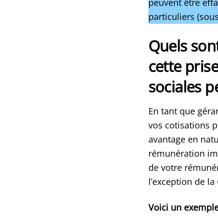
peuvent être eff
particuliers (sou
Quels sont
cette pris
sociales p
En tant que géran
vos cotisations p
avantage en natur
rémunération imp
de votre rémunér
l’exception de l
Voici un exemple 