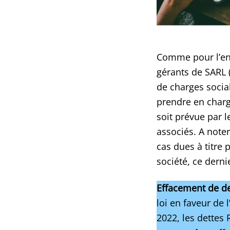
Comme pour l’ens
gérants de SARL (
de charges social
prendre en charge
soit prévue par 
associés. A noter
cas dues à titre 
société, ce dernie
Effacement de de
loi en faveur de 
2022, les dettes 