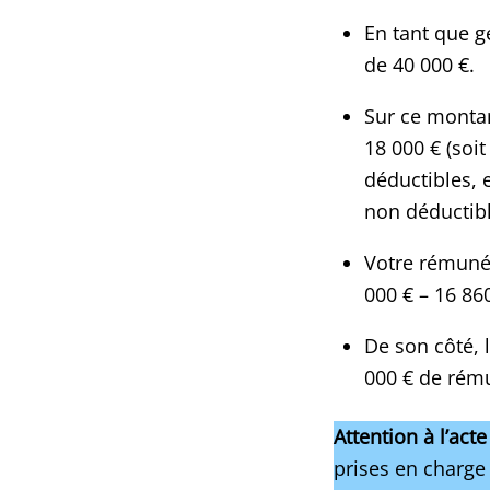
En tant que g
de 40 000 €.
Sur ce montan
18 000 € (soi
déductibles, 
non déductibl
Votre rémuné
000 € – 16 860
De son côté, l
000 € de rému
Attention à l’act
prises en charge