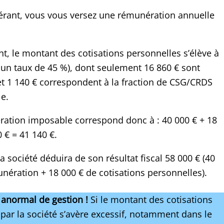
érant, vous vous versez une rémunération annuelle
t, le montant des cotisations personnelles s’élève à
t un taux de 45 %), dont seulement 16 860 € sont
et 1 140 € correspondent à la fraction de CSG/CRDS
e.
ration imposable correspond donc à : 40 000 € + 18
 € = 41 140 €.
a société déduira de son résultat fiscal 58 000 € (40
nération + 18 000 € de cotisations personnelles).
e anormal de gestion !
Si le montant des cotisations
 par la société s’avère excessif, notamment dans le