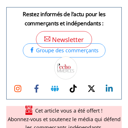
Restez informés de l’actu pour les
commerçants et indépendants :
Newsletter
Groupe des commerçants
Instagram
Facebook
Groupe
TikTok
Twitter
Link
Facebook
Cet article vous a été offert !
Abonnez-vous et soutenez le média qui défend
les commerçants indépendants.