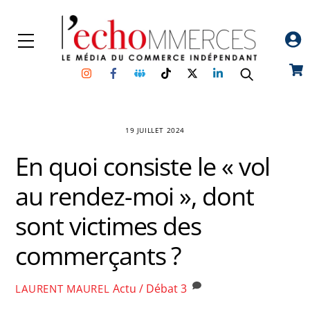
Skip
to
Menu
content
Instagram
Facebook
Groupe
TikTok
Twitter
Linkedin
Car
Facebook
19 JUILLET 2024
En quoi consiste le « vol
au rendez-moi », dont
sont victimes des
commerçants ?
Actu / Débat
3
LAURENT MAUREL