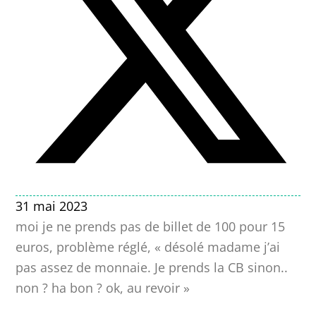
31 mai 2023
moi je ne prends pas de billet de 100 pour 15
euros, problème réglé, « désolé madame j’ai
pas assez de monnaie. Je prends la CB sinon..
non ? ha bon ? ok, au revoir »