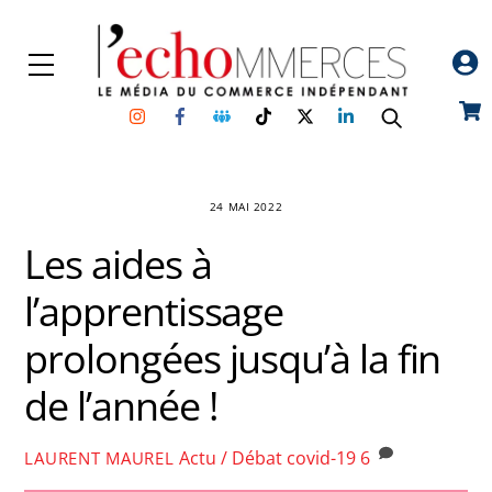
Skip
to
Menu
content
Instagram
Facebook
Groupe
TikTok
Twitter
Linkedin
Car
Facebook
24 MAI 2022
Les aides à
l’apprentissage
prolongées jusqu’à la fin
de l’année !
Actu / Débat
covid-19
6
LAURENT MAUREL