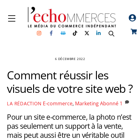
Skip
to
Menu
content
Instagram
Facebook
Groupe
TikTok
Twitter
Linkedin
Car
Facebook
6 DÉCEMBRE 2022
Comment réussir les
visuels de votre site web ?
E-commerce
,
Marketing
Abonné
1
LA RÉDACTION
Pour un site e-commerce, la photo n’est
pas seulement un support à la vente,
mais peut aussi être un véritable outil