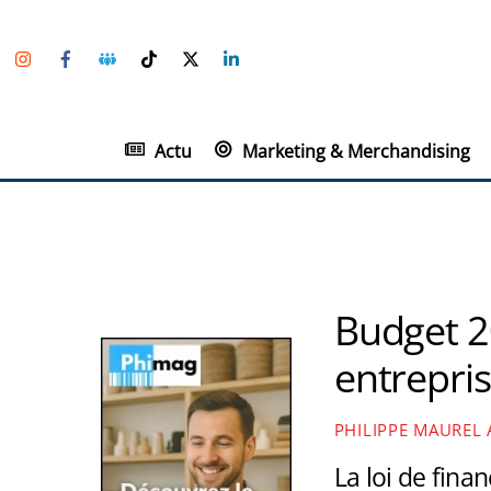
Skip
Instagram
Facebook
Groupe
TikTok
Twitter
Linkedin
to
Facebook
content
Actu
Marketing & Merchandising
Budget 2
entrepri
PHILIPPE MAUREL
La loi de fina