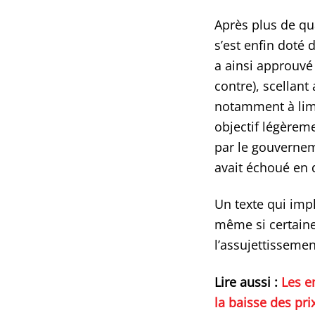
Après plus de qu
s’est enfin doté
a ainsi approuvé 
contre), scellant
notamment à limit
objectif légèrem
par le gouvernem
avait échoué en 
Un texte qui imp
même si certain
l’assujettissemen
Lire aussi :
Les e
la baisse des prix