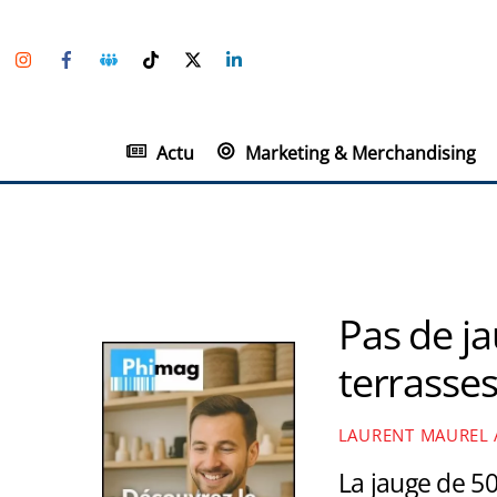
Skip
Instagram
Facebook
Groupe
TikTok
Twitter
Linkedin
to
Facebook
content
Actu
Marketing & Merchandising
Pas de ja
terrasses
LAURENT MAUREL
La jauge de 50