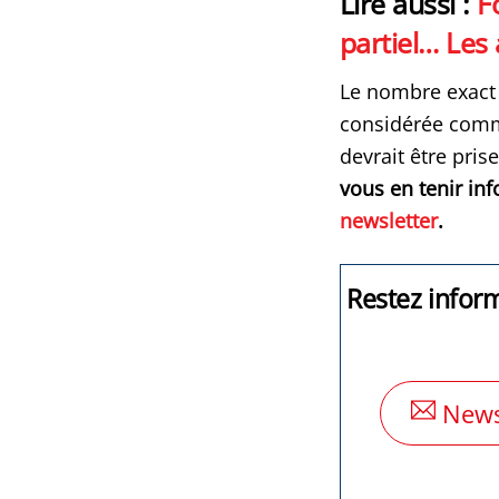
Lire aussi :
F
partiel… Les
Le nombre exact 
considérée comme
devrait être pri
vous en tenir inf
newsletter
.
Restez infor
News