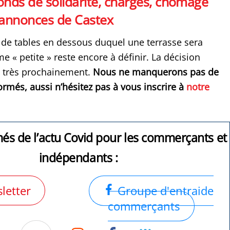
onds de solidarité, charges, chômage
 annonces de Castex
de tables en dessous duquel une terrasse sera
 « petite » reste encore à définir. La décision
se très prochainement.
Nous ne manquerons pas de
ormés, aussi n’hésitez pas à vous inscrire à
notre
més de l’actu Covid pour les commerçants et
indépendants :
letter
Groupe d'entraide
commerçants
Instagram
Facebook
Groupe