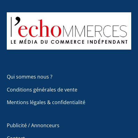
Les
options
options
Back
peuvent
peuvent
To
être
être
Top
choisies
choisies
sur
sur
la
la
page
page
du
Qui sommes nous ?
du
produit
produit
Conditions générales de vente
Mentions légales & confidentialité
Publicité / Annonceurs