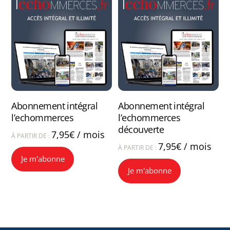
Abonnement intégral
Abonnement intégral
l’echommerces
l’echommerces
découverte
7,95
€
/ mois
À PARTIR DE :
7,95
€
/ mois
À PARTIR DE :
Ce
Je m'abonne
Ce
produit
Je m'abonne
produit
a
a
plusieurs
plusieurs
variations.
variations.
Les