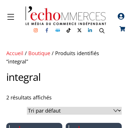
Skip
to
Menu
content
Instagram
Facebook
Groupe
TikTok
Twitter
Linkedin
Car
Facebook
Accueil
/
Boutique
/ Produits identifiés
“integral”
integral
2 résultats affichés