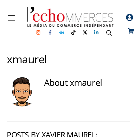
Skip
to
Menu
content
Instagram
Facebook
Groupe
TikTok
Twitter
Linkedin
Car
Facebook
xmaurel
About
xmaurel
POSTS BY XAVIER MAUREL: