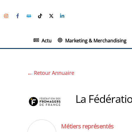
Skip
Instagram
Facebook
Groupe
TikTok
Twitter
Linkedin
to
Facebook
content
Actu
Marketing & Merchandising
← Retour Annuaire
La Fédérati
Métiers représentés