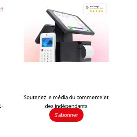
et
Soutenez le média du commerce et
e-
des indépendants
S’abonner