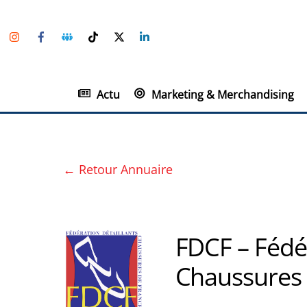
Skip
Instagram
Facebook
Groupe
TikTok
Twitter
Linkedin
to
Facebook
content
Actu
Marketing & Merchandising
← Retour Annuaire
FDCF – Fédér
Chaussures 