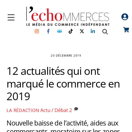
Skip
to
Menu
content
Instagram
Facebook
Groupe
TikTok
Twitter
Linkedin
Car
Facebook
20 DÉCEMBRE 2019
12 actualités qui ont
marqué le commerce en
2019
Actu / Débat
2
LA RÉDACTION
Nouvelle baisse de l’activité, aides aux
commerçants, moratoire sur les zones