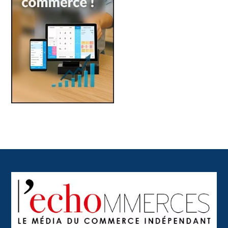
Back
To
Top