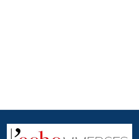
Back
To