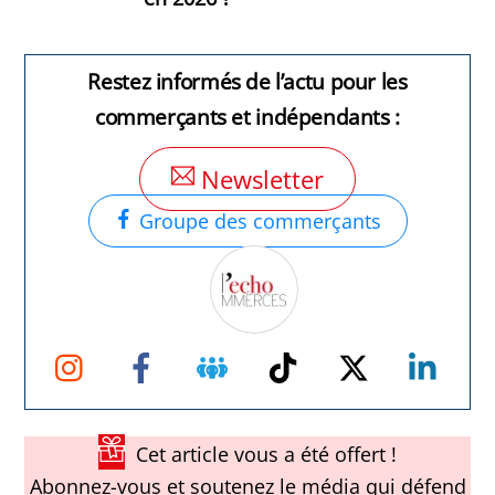
Restez informés de l’actu pour les
commerçants et indépendants :
Newsletter
Groupe des commerçants
Instagram
Facebook
Groupe
TikTok
Twitter
Link
Facebook
Cet article vous a été offert !
Abonnez-vous et soutenez le média qui défend