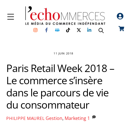
Skip
to
Menu
content
Instagram
Facebook
Groupe
TikTok
Twitter
Linkedin
Car
Facebook
11 JUIN 2018
Paris Retail Week 2018 –
Le commerce s’insère
dans le parcours de vie
du consommateur
Gestion
,
Marketing
1
PHILIPPE MAUREL