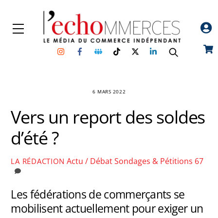
Skip
to
Menu
content
Instagram
Facebook
Groupe
TikTok
Twitter
Linkedin
Car
Facebook
6 MARS 2022
Vers un report des soldes
d’été ?
Actu / Débat
Sondages & Pétitions
67
LA RÉDACTION
Les fédérations de commerçants se
mobilisent actuellement pour exiger un